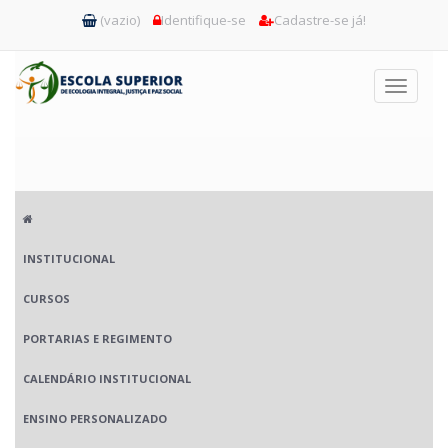
(vazio)
Identifique-se
Cadastre-se já!
Toggle
navigati
INSTITUCIONAL
CURSOS
PORTARIAS E REGIMENTO
CALENDÁRIO INSTITUCIONAL
ENSINO PERSONALIZADO